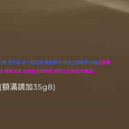
 口爆 但不吞 可一起洗澡 很會聊天 休息之餘絕不冷場
注意事
送 妹妹沒車 目前在高雄附近,原則上約附近的飯店~
(額滿請加35g8)