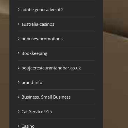
adobe generative ai 2
australia-casinos
bonuses-promotions
Bookkeeping
boujeerestaurantandbar.co.uk
brand-info
Business, Small Business
Car Service 915
Casino