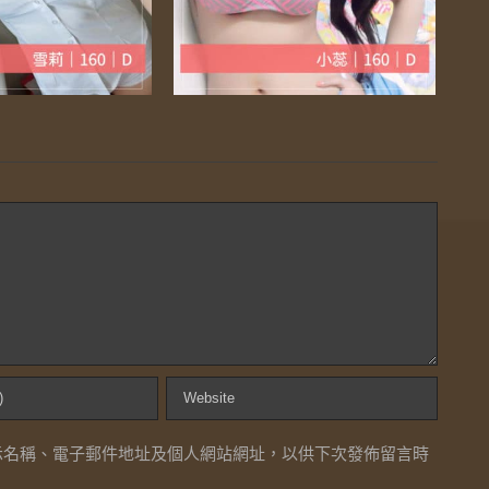
示名稱、電子郵件地址及個人網站網址，以供下次發佈留言時