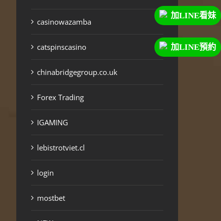
加LINE看妹
casinowazamba
catspinscasino
加LINE預約
chinabridgegroup.co.uk
Forex Trading
IGAMING
lebistrotviet.cl
login
mostbet