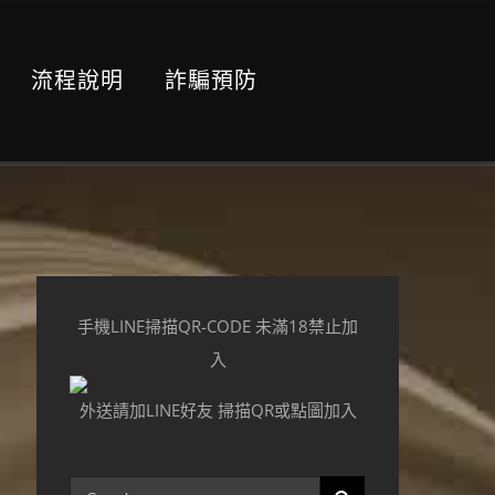
流程說明
詐騙預防
手機LINE掃描QR-CODE 未滿18禁止加
入
外送請加LINE好友 掃描QR或點圖加入