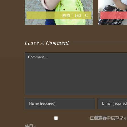
Leave A Comment
Comment
在
瀏覽器
中儲存顯
使用。