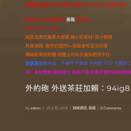
外約砲
服務項目:無套吹,鴛鴦共浴,KISS,69,品鮑,奶炮
飾品店小妹 缺錢出來
兼職
外約砲
小蜜 160 C 23歲
純真溫柔的無辜大眼睛.嬌小好身材C奶小翹臀
外貿清純 給你初戀的fu 超級會咬耳朵的喔
嬌喘起來很好聽 肉體上的勾引讓你把持不住~
外送茶
服務內容：不後門 不無套 不內射 不3P 可顏射
項：身材豐腴 胸部很大 長相不錯 如果方便的話麻煩接
外約砲 外送茶莊加賴：94ig8
By
admin
|
25 6 月, 2018
|
妹妹資訊
,
高雄
|
0 Comments