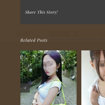
Share This Story!
Related Posts