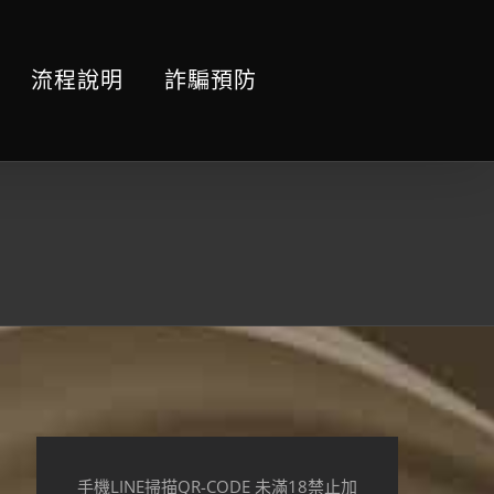
流程說明
詐騙預防
手機LINE掃描QR-CODE 未滿18禁止加