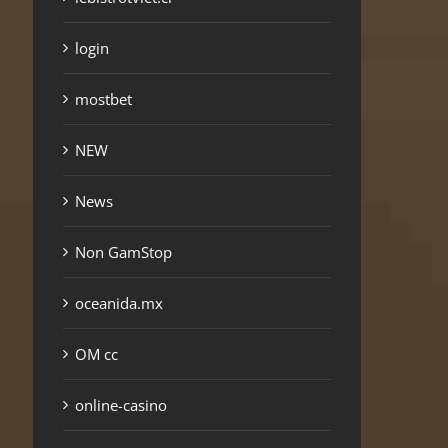
login
mostbet
NEW
News
Non GamStop
oceanida.mx
OM cc
online-casino