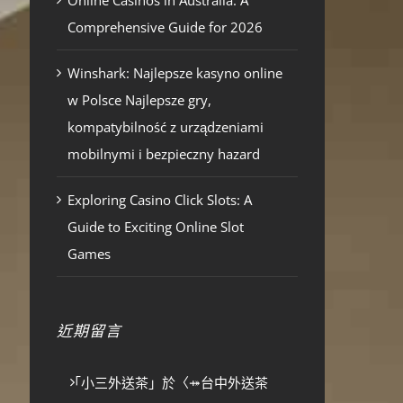
Online Casinos in Australia: A
Comprehensive Guide for 2026
Winshark: Najlepsze kasyno online
w Polsce Najlepsze gry,
kompatybilność z urządzeniami
mobilnymi i bezpieczny hazard
Exploring Casino Click Slots: A
Guide to Exciting Online Slot
Games
近期留言
「
小三外送茶
」於〈
⤀台中外送茶