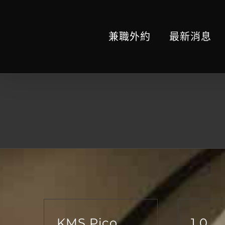
兼職外約
最新消息
KMS Pico
1 0