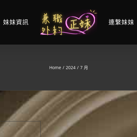
妹妹資訊
連繫妹妹
Home
/
2024
/
7 月