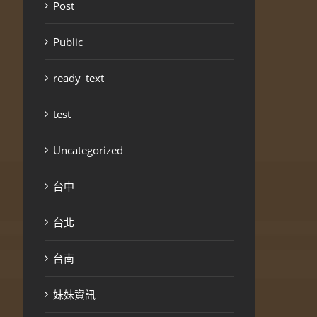
Post
Public
ready_text
test
Uncategorized
台中
台北
台南
妹妹資訊