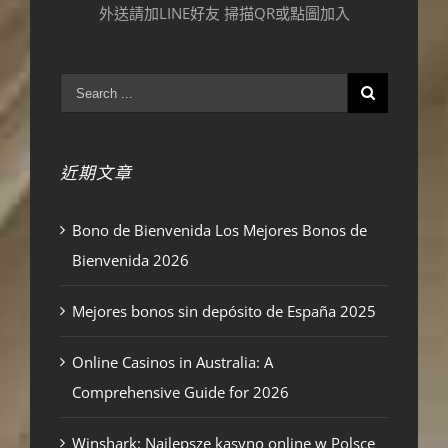
外送請加LINE好友 掃描QR或點圖加入
近期文章
Bono de Bienvenida Los Mejores Bonos de
Bienvenida 2026
Mejores bonos sin depósito de España 2025
Online Casinos in Australia: A
Comprehensive Guide for 2026
Winshark: Najlepsze kasyno online w Polsce