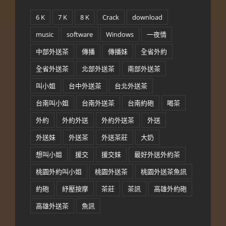
6 K
7 K
8 K
Crack
download
music
software
Windows
一夜情
中部外送茶
傳播
傳播妹
全省外約
全省外送茶
北部外送茶
南部外送茶
叫小姐
台中外送茶
台北外送茶
台南叫小姐
台南外送茶
台南約砲
喝茶
外約
外約外送
外約外送茶
外送
外送妹
外送茶
外送茶莊
大奶
想叫小姐
援交
援交妹
最好外送外約茶
桃園外約叫小姐
桃園外送茶
桃園外送茶魚訊
約砲
紓壓按摩
茶莊
茶訊
高雄外約砲
高雄外送茶
魚訊