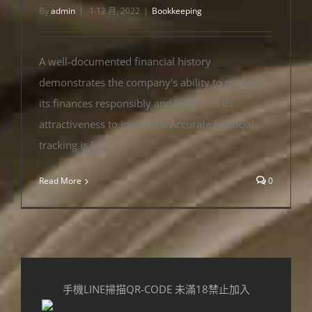
By
admin
|
1 12 月, 2022
|
Bookkeeping
A well-documented financial history
demonstrates the company's ability to manage
its finances responsibly and increases its
attractiveness to investors. Accurate financial
tracking is [...]
Read More
0
手機LINE掃描QR-CODE 未滿18禁止加入