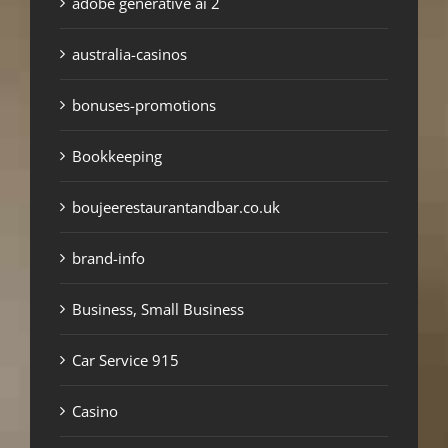
adobe generative ai 2
australia-casinos
bonuses-promotions
Bookkeeping
boujeerestaurantandbar.co.uk
brand-info
Business, Small Business
Car Service 915
Casino