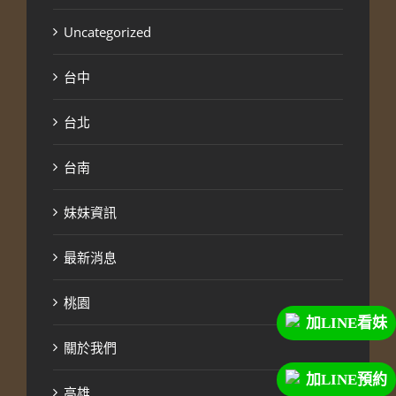
Uncategorized
台中
台北
台南
妹妹資訊
最新消息
桃園
加LINE看妹
關於我們
加LINE預約
高雄