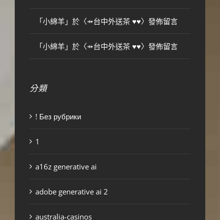
「
小綿羊
」於〈
⤀台中外送茶 ♥♥
〉發佈留言
「
小綿羊
」於〈
⤀台中外送茶 ♥♥
〉發佈留言
分類
! Без рубрики
1
a16z generative ai
adobe generative ai 2
australia-casinos