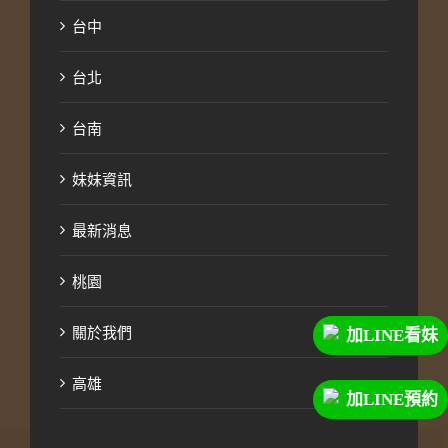
台中
台北
台南
妹妹資訊
最新消息
桃園
關於我們
加LINE看妹
高雄
加LINE預約