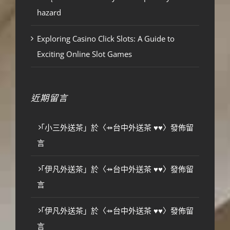
hazard
Exploring Casino Click Slots: A Guide to
Exciting Online Slot Games
近期留言
「
小三外送茶
」於〈
⤀台中外送茶 ♥♥
〉發佈留
言
「
伊凡外送茶
」於〈
⤀台中外送茶 ♥♥
〉發佈留
言
「
伊凡外送茶
」於〈
⤀台中外送茶 ♥♥
〉發佈留
言