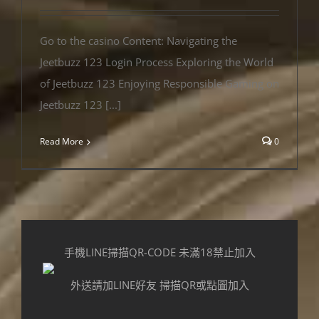
Go to the casino Content: Navigating the
Jeetbuzz 123 Login Process Exploring the World
of Jeetbuzz 123 Enjoying Responsible Gaming on
Jeetbuzz 123 [...]
Read More
0
手機LINE掃描QR-CODE 未滿18禁止加入
外送請加LINE好友 掃描QR或點圖加入