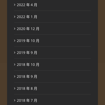
2022 年 4 月
2022 年 1 月
2020 年 12 月
2019 年 10 月
2019 年 9 月
2018 年 10 月
2018 年 9 月
2018 年 8 月
2018 年 7 月