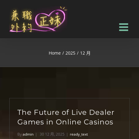
Home
/
2025
/
12 月
The Future of Live Dealer
Games in Online Casinos
By
admin
|
30 12 月, 2025
|
ready_text