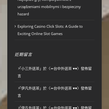
urządzeniami mobilnymi i bezpieczny
hazard
Exploring Casino Click Slots: A Guide to
Exciting Online Slot Games
近期留言
「
小三外送茶
」於〈
⤀台中外送茶 ♥♥
〉發佈留
言
「
伊凡外送茶
」於〈
⤀台中外送茶 ♥♥
〉發佈留
言
「
伊凡外送茶
」於〈
⤀台中外送茶 ♥♥
〉發佈留