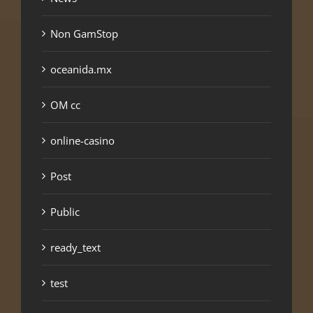
Non GamStop
oceanida.mx
OM cc
online-casino
Post
Public
ready_text
test