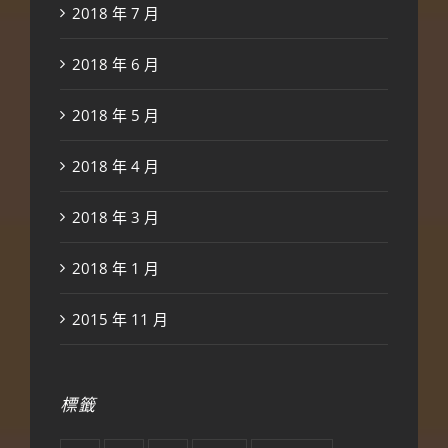
2018 年 7 月
2018 年 6 月
2018 年 5 月
2018 年 4 月
2018 年 3 月
2018 年 1 月
2015 年 11 月
標籤