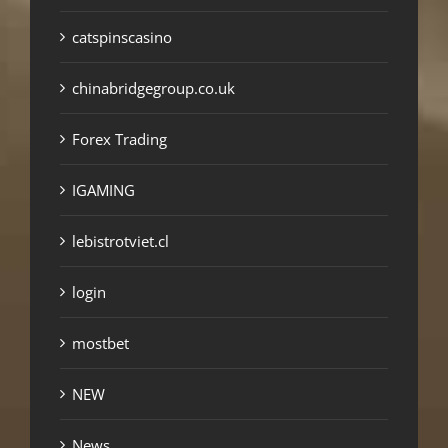
catspinscasino
chinabridgegroup.co.uk
Forex Trading
IGAMING
lebistrotviet.cl
login
mostbet
NEW
News