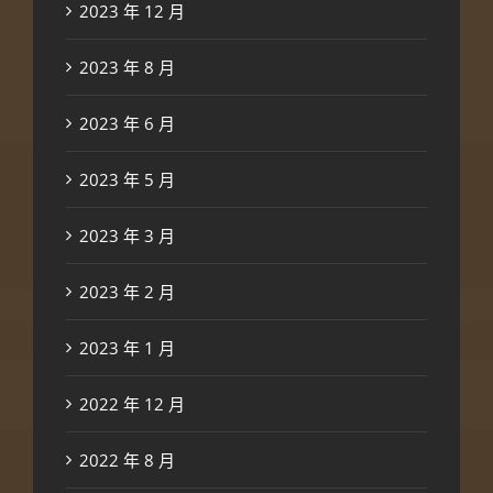
2023 年 12 月
2023 年 8 月
2023 年 6 月
2023 年 5 月
2023 年 3 月
2023 年 2 月
2023 年 1 月
2022 年 12 月
2022 年 8 月