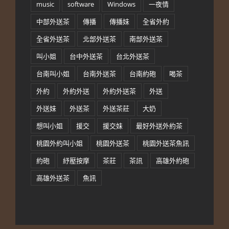
music
software
Windows
一夜情
中部外送茶
傳播
傳播妹
全省外約
全省外送茶
北部外送茶
南部外送茶
叫小姐
台中外送茶
台北外送茶
台南叫小姐
台南外送茶
台南約砲
喝茶
外約
外約外送
外約外送茶
外送
外送妹
外送茶
外送茶莊
大奶
想叫小姐
援交
援交妹
最好外送外約茶
桃園外約叫小姐
桃園外送茶
桃園外送茶魚訊
約砲
紓壓按摩
茶莊
茶訊
高雄外約砲
高雄外送茶
魚訊