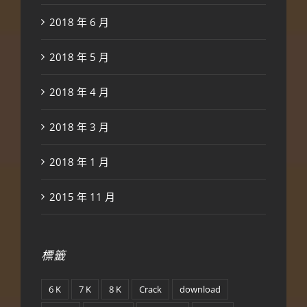
2018 年 6 月
2018 年 5 月
2018 年 4 月
2018 年 3 月
2018 年 1 月
2015 年 11 月
標籤
6 K
7 K
8 K
Crack
download