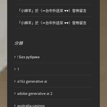
「
小綿羊
」於〈
⤀台中外送茶 ♥♥
〉發佈留言
「
小綿羊
」於〈
⤀台中外送茶 ♥♥
〉發佈留言
分類
! Без рубрики
1
a16z generative ai
adobe generative ai 2
australia-casinos