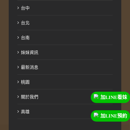
台中
台北
台南
妹妹資訊
最新消息
桃園
關於我們
加LINE看妹
高雄
加LINE預約