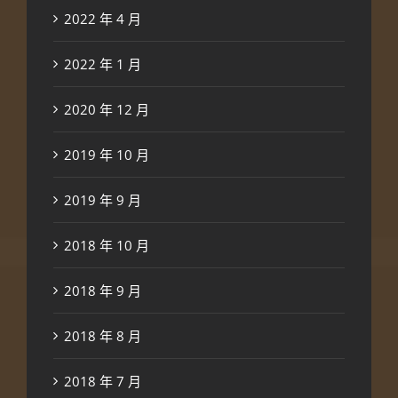
2022 年 4 月
2022 年 1 月
2020 年 12 月
2019 年 10 月
2019 年 9 月
2018 年 10 月
2018 年 9 月
2018 年 8 月
2018 年 7 月