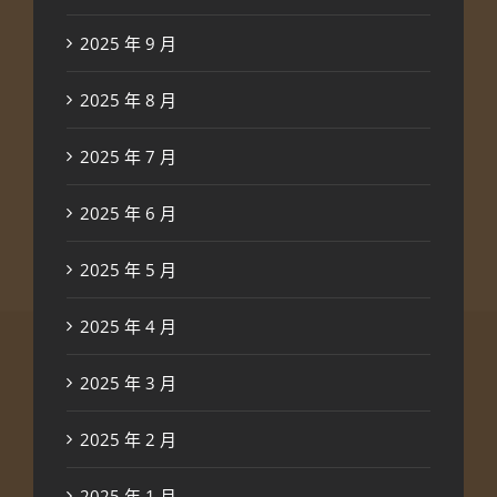
2025 年 9 月
2025 年 8 月
2025 年 7 月
2025 年 6 月
2025 年 5 月
2025 年 4 月
2025 年 3 月
2025 年 2 月
2025 年 1 月