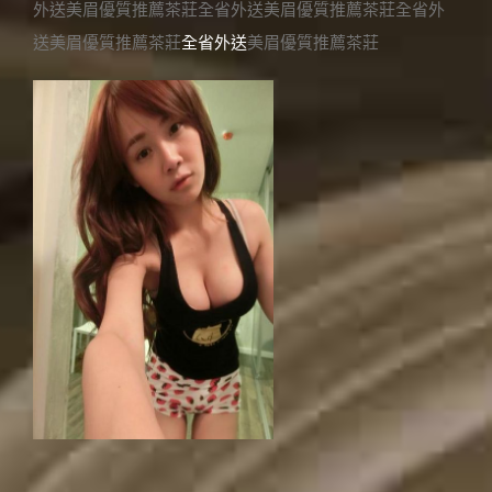
外送美眉優質推薦茶莊全省外送美眉優質推薦茶莊全省外
送美眉優質推薦茶莊
全省外送
美眉優質推薦茶莊