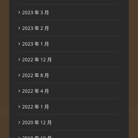
2023 年 3 月
2023 年 2 月
2023 年 1 月
2022 年 12 月
2022 年 8 月
2022 年 4 月
2022 年 1 月
2020 年 12 月