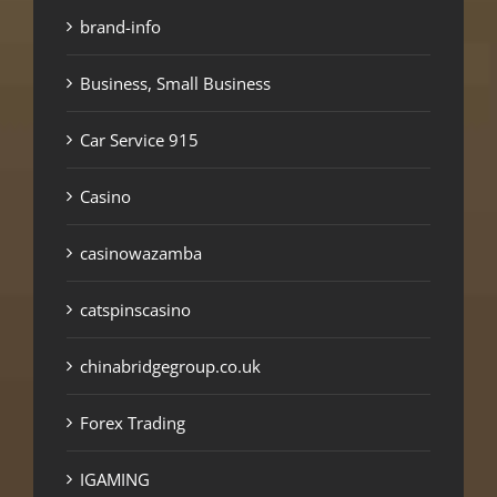
brand-info
Business, Small Business
Car Service 915
Casino
casinowazamba
catspinscasino
chinabridgegroup.co.uk
Forex Trading
IGAMING