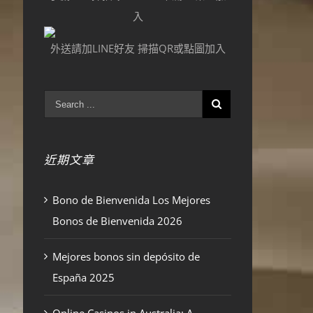
入
外送請加LINE好友 掃描QR或點圖加入
近期文章
Bono de Bienvenida Los Mejores
Bonos de Bienvenida 2026
Mejores bonos sin depósito de
España 2025