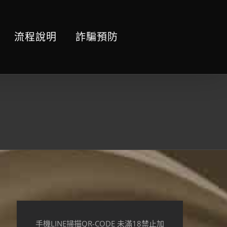
流程說明
詐騙預防
手機LINE掃描QR-CODE 未滿18禁止加