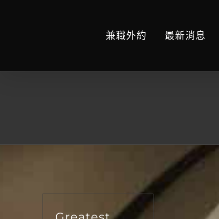
兼職外約
最新消息
Greatest