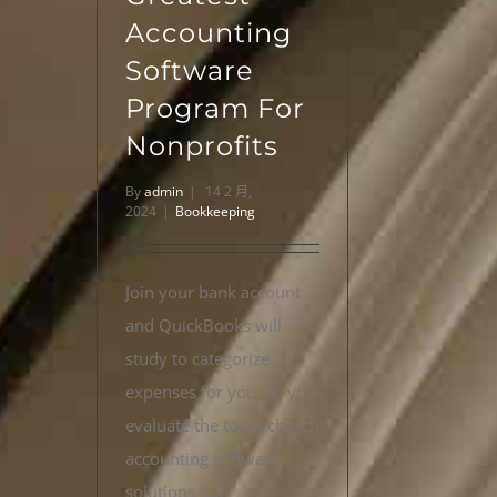
Accounting
Software
Program For
Nonprofits
By
admin
|
14 2 月,
2024
|
Bookkeeping
Join your bank account
and QuickBooks will
study to categorize
expenses for you. As you
evaluate the top 5 church
accounting software
solutions [...]