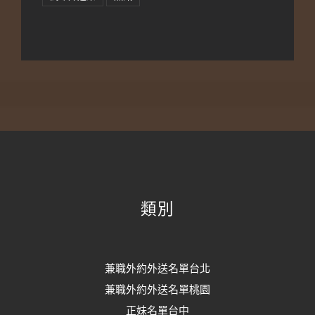
類別
兼職外約外送名單台北
兼職外約外送名單桃園
正妹名單台中