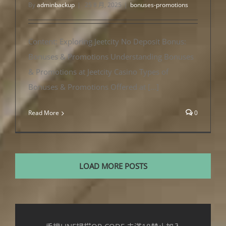
By
adminbackup
|
25 8 月, 2025
|
bonuses-promotions
Content: Exploring Jeetcity No Deposit Bonus:
Bonuses & Promotions Understanding Bonuses
& Promotions at Jeetcity Casino Types of
Bonuses & Promotions Offered at [...]
Read More
0
LOAD MORE POSTS