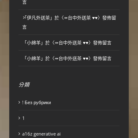
言
「
伊凡外送茶
」於〈
⤀台中外送茶 ♥♥
〉發佈留
言
「
小綿羊
」於〈
⤀台中外送茶 ♥♥
〉發佈留言
「
小綿羊
」於〈
⤀台中外送茶 ♥♥
〉發佈留言
分類
! Без рубрики
1
a16z generative ai