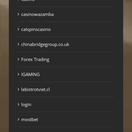
casinowazamba
catspinscasino
chinabridgegroup.co.uk
Forex Trading
IGAMING
lebistrotviet.cl
login
mostbet