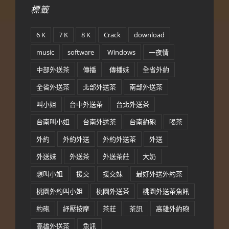
標籤
6 K
7 K
8 K
Crack
download
music
software
Windows
一夜情
中部外送茶
傳播
傳播妹
全省外約
全省外送茶
北部外送茶
南部外送茶
叫小姐
台中外送茶
台北外送茶
台南叫小姐
台南外送茶
台南約砲
喝茶
外約
外約外送
外約外送茶
外送
外送妹
外送茶
外送茶莊
大奶
想叫小姐
援交
援交妹
最好外送外約茶
桃園外約叫小姐
桃園外送茶
桃園外送茶魚訊
約砲
紓壓按摩
茶莊
茶訊
高雄外約砲
高雄外送茶
魚訊