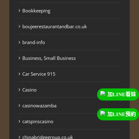
Bookkeeping
boujeerestaurantandbar.co.uk
brand-info
Business, Small Business
Car Service 915
Casino
加LINE看妹
casinowazamba
加LINE預約
catspinscasino
chinabridgegroup.co.uk