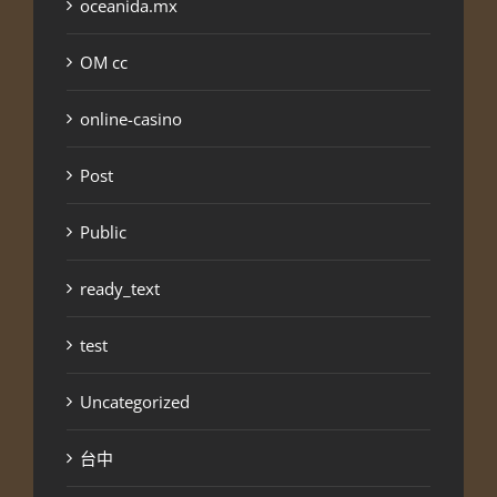
oceanida.mx
OM cc
online-casino
Post
Public
ready_text
test
Uncategorized
台中