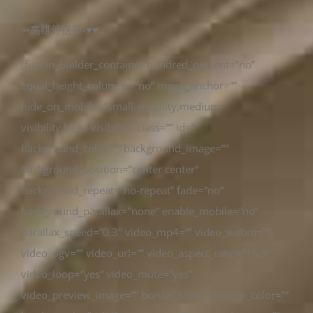
⤀高雄外送茶-♥♥
[fusion_builder_container hundred_percent=”no”
equal_height_columns=”no” menu_anchor=””
hide_on_mobile=”small-visibility,medium-
visibility,large-visibility” class=”” id=””
background_color=”” background_image=””
background_position=”center center”
background_repeat=”no-repeat” fade=”no”
background_parallax=”none” enable_mobile=”no”
parallax_speed=”0.3″ video_mp4=”” video_webm=””
video_ogv=”” video_url=”” video_aspect_ratio=”16:9″
video_loop=”yes” video_mute=”yes”
video_preview_image=”” border_size=”” border_color=””