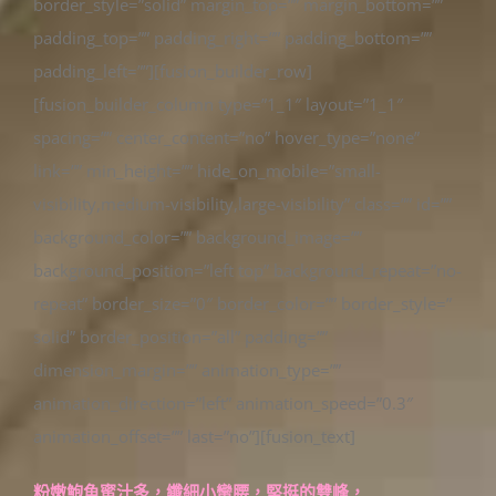
border_style=”solid” margin_top=”” margin_bottom=””
padding_top=”” padding_right=”” padding_bottom=””
padding_left=””][fusion_builder_row]
[fusion_builder_column type=”1_1″ layout=”1_1″
spacing=”” center_content=”no” hover_type=”none”
link=”” min_height=”” hide_on_mobile=”small-
visibility,medium-visibility,large-visibility” class=”” id=””
background_color=”” background_image=””
background_position=”left top” background_repeat=”no-
repeat” border_size=”0″ border_color=”” border_style=”
solid” border_position=”all” padding=””
dimension_margin=”” animation_type=””
animation_direction=”left” animation_speed=”0.3″
animation_offset=”” last=”no”][fusion_text]
粉嫩鮑魚蜜汁多，纖細小蠻腰，堅挺的雙峰，