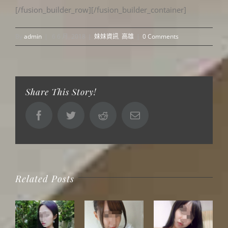
[/fusion_builder_row][/fusion_builder_container]
By
admin
|
6 6 月, 2018
|
妹妹資訊
,
高雄
|
0 Comments
Share This Story!
Facebook
Twitter
Reddit
Email
Related Posts