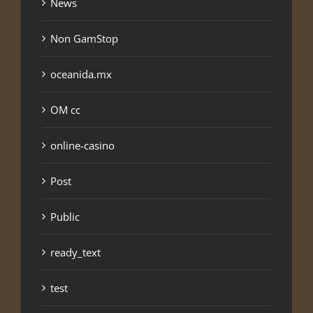
News
Non GamStop
oceanida.mx
OM cc
online-casino
Post
Public
ready_text
test