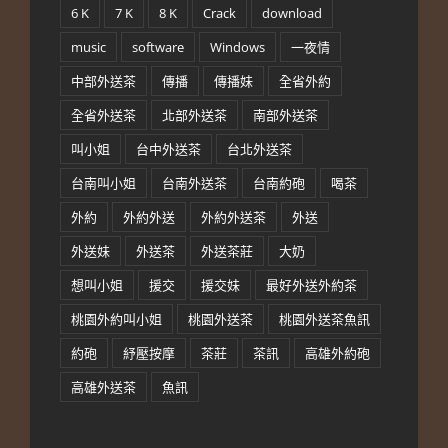
6 K
7 K
8 K
Crack
download
music
software
Windows
一夜情
中部外送茶
傳播
傳播妹
全省外約
全省外送茶
北部外送茶
南部外送茶
叫小姐
台中外送茶
台北外送茶
台南叫小姐
台南外送茶
台南約砲
喝茶
外約
外約外送
外約外送茶
外送
外送妹
外送茶
外送茶莊
大奶
想叫小姐
援交
援交妹
最好外送外約茶
桃園外約叫小姐
桃園外送茶
桃園外送茶魚訊
約砲
紓壓按摩
茶莊
茶訊
高雄外約砲
高雄外送茶
魚訊