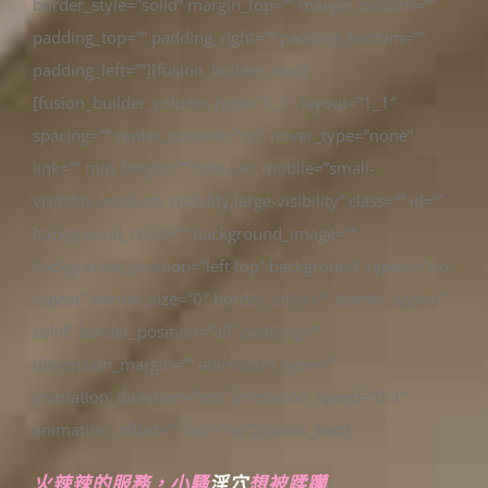
border_style=”solid” margin_top=”” margin_bottom=””
padding_top=”” padding_right=”” padding_bottom=””
padding_left=””][fusion_builder_row]
[fusion_builder_column type=”1_1″ layout=”1_1″
spacing=”” center_content=”no” hover_type=”none”
link=”” min_height=”” hide_on_mobile=”small-
visibility,medium-visibility,large-visibility” class=”” id=””
background_color=”” background_image=””
background_position=”left top” background_repeat=”no-
repeat” border_size=”0″ border_color=”” border_style=”
solid” border_position=”all” padding=””
dimension_margin=”” animation_type=””
animation_direction=”left” animation_speed=”0.3″
animation_offset=”” last=”no”][fusion_text]
火辣辣的服務，小騷
淫穴
想被蹂躪