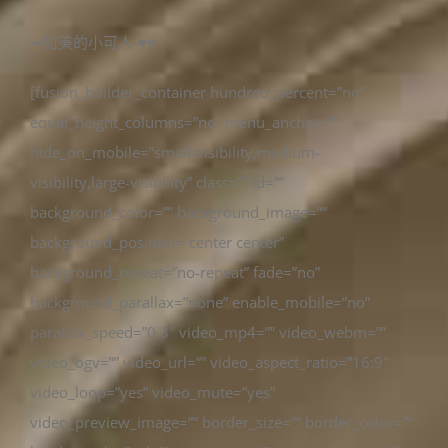
⤀甜美的小可人-♥♥
[fusion_builder_container hundred_percent=”no”
equal_height_columns=”no” menu_anchor=””
hide_on_mobile=”small-visibility,medium-
visibility,large-visibility” class=”” id=””
background_color=”” background_image=””
background_position=”center center”
background_repeat=”no-repeat” fade=”no”
background_parallax=”none” enable_mobile=”no”
parallax_speed=”0.3″ video_mp4=”” video_webm=””
video_ogv=”” video_url=”” video_aspect_ratio=”16:9″
video_loop=”yes” video_mute=”yes”
video_preview_image=”” border_size=”” border_color=””