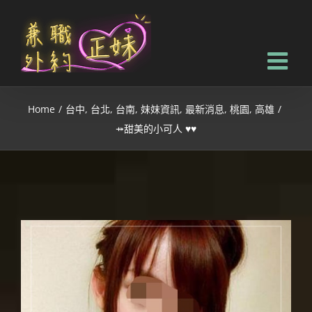
Home
/
台中
,
台北
,
台南
,
妹妹資訊
,
最新消息
,
桃園
,
高雄
/
⤀甜美的小可人 ♥♥
View
Larger
Image