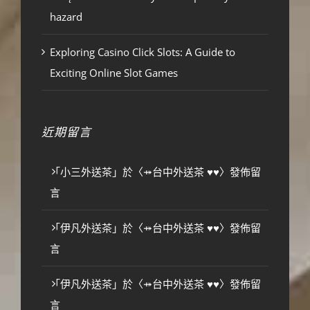
hazard
Exploring Casino Click Slots: A Guide to
Exciting Online Slot Games
近期留言
「
小三外送茶
」於〈
⤀台中外送茶 ♥♥
〉發佈留
言
「
伊凡外送茶
」於〈
⤀台中外送茶 ♥♥
〉發佈留
言
「
伊凡外送茶
」於〈
⤀台中外送茶 ♥♥
〉發佈留
言