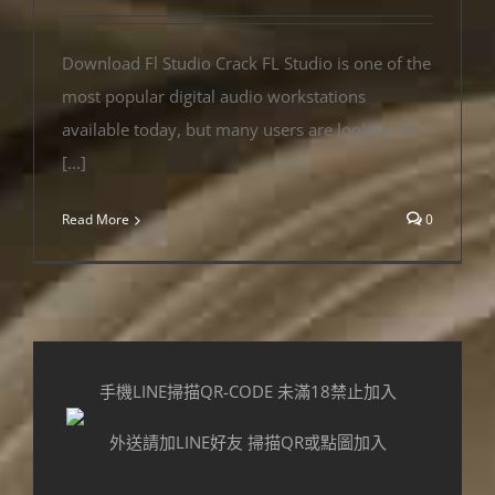
Download Fl Studio Crack FL Studio is one of the
most popular digital audio workstations
available today, but many users are looking for
[...]
Read More
0
手機LINE掃描QR-CODE 未滿18禁止加入
外送請加LINE好友 掃描QR或點圖加入