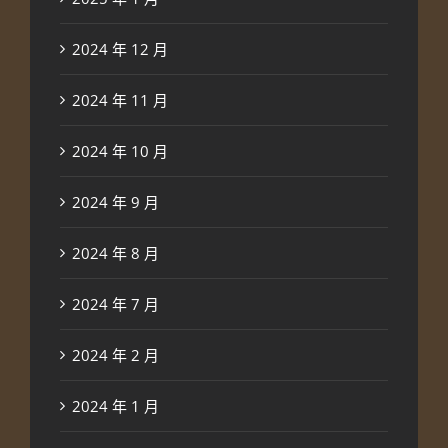
2024 年 12 月
2024 年 11 月
2024 年 10 月
2024 年 9 月
2024 年 8 月
2024 年 7 月
2024 年 2 月
2024 年 1 月