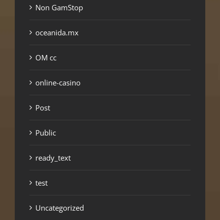
Non GamStop
oceanida.mx
OM cc
online-casino
Post
Public
ready_text
test
Uncategorized