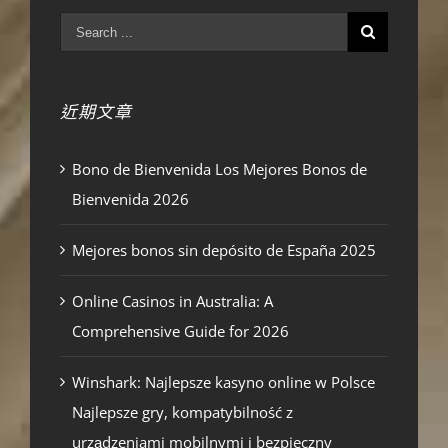
近期文章
Bono de Bienvenida Los Mejores Bonos de
Bienvenida 2026
Mejores bonos sin depósito de España 2025
Online Casinos in Australia: A
Comprehensive Guide for 2026
Winshark: Najlepsze kasyno online w Polsce
Najlepsze gry, kompatybilność z
urządzeniami mobilnymi i bezpieczny