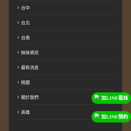
台中
台北
台南
妹妹資訊
最新消息
桃園
關於我們
加LINE看妹
高雄
加LINE預約