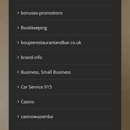
bonuses-promotions
Bookkeeping
boujeerestaurantandbar.co.uk
brand-info
Business, Small Business
Car Service 915
Casino
casinowazamba