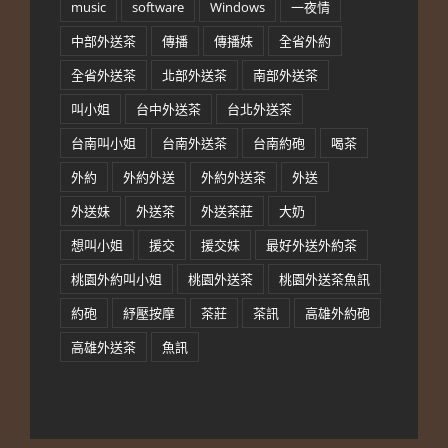
music
software
Windows
一夜情
中部外送茶
傳播
傳播妹
全省外約
全省外送茶
北部外送茶
南部外送茶
叫小姐
台中外送茶
台北外送茶
台南叫小姐
台南外送茶
台南約砲
喝茶
外約
外約外送
外約外送茶
外送
外送妹
外送茶
外送茶莊
大奶
想叫小姐
援交
援交妹
最好外送外約茶
桃園外約叫小姐
桃園外送茶
桃園外送茶魚訊
約砲
紓壓按摩
茶莊
茶訊
高雄外約砲
高雄外送茶
魚訊