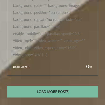
background_color="" background_image=""
background_position="center center"
background_repeat="no-repeat" fade="no"
background_parallax="none"
enable_mobile="no" parallax_speed="0.3"
video_mp4="" video_webm="" video_ogv=""
video_url="" video_aspect_ratio="16:9"
video_loop="yes" [...]
Read More
0
LOAD MORE POSTS