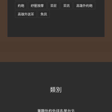
約砲
紓壓按摩
茶莊
茶訊
高雄外約砲
高雄外送茶
魚訊
類別
兼職外約外送名單台北