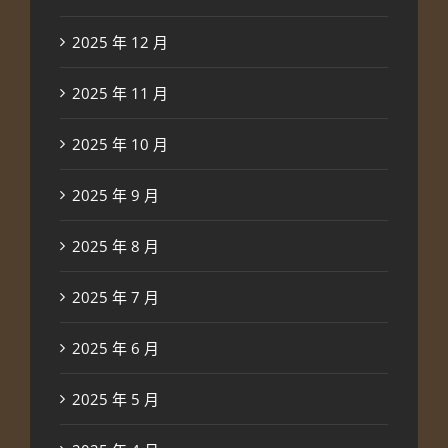
2025 年 12 月
2025 年 11 月
2025 年 10 月
2025 年 9 月
2025 年 8 月
2025 年 7 月
2025 年 6 月
2025 年 5 月