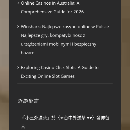
Online Casinos in Australia: A
Comprehensive Guide for 2026
Winshark: Najlepsze kasyno online w Polsce
Najlepsze gry, kompatybilność z
urządzeniami mobilnymi i bezpieczny
hazard
Exploring Casino Click Slots: A Guide to
Exciting Online Slot Games
近期留言
「
小三外送茶
」於〈
⤀台中外送茶 ♥♥
〉發佈留
言