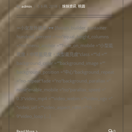
By
admin
|
5 6 月, 2018
|
妹妹資訊
,
桃園
⤀小女友外送茶-♥♥ [fusion_builder_container
hundred_percent =“no”equal_height_columns
=“no”menu_anchor =“”hide_on_mobile =“小型能
見度，中等能見度，大型能見度”class =“”id =“”
background_color =“”background_image =“”
background_position =“中心“background_repeat
=”no-repeat“fade =”no“background_parallax =”
none“enable_mobile =”no“parallax_speed =”
0.3“video_mp4 =”“video_webm =”“video_ogv =”
“video_url =”“video_aspect_ratio =”16 ：
9“video_loop [...]
Read More
0