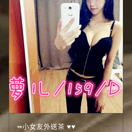
⤀小女友外送茶 ♥♥