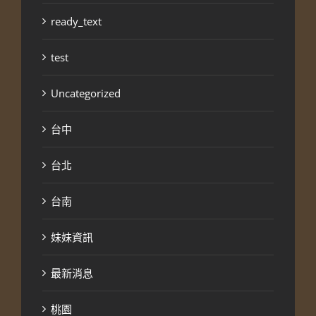
ready_text
test
Uncategorized
台中
台北
台南
妹妹資訊
最新消息
桃園