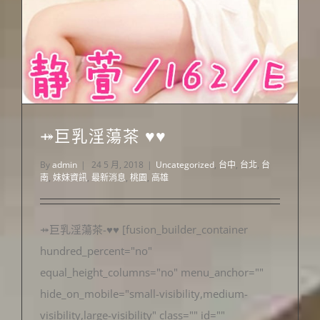
⤀巨乳淫蕩茶 ♥♥
By
admin
|
24 5 月, 2018
|
Uncategorized
,
台中
,
台北
,
台
南
,
妹妹資訊
,
最新消息
,
桃園
,
高雄
⤀巨乳淫蕩茶-♥♥ [fusion_builder_container
hundred_percent="no"
equal_height_columns="no" menu_anchor=""
hide_on_mobile="small-visibility,medium-
visibility,large-visibility" class="" id=""