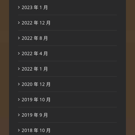
2023 年 1 月
2022 年 12 月
2022 年 8 月
2022 年 4 月
2022 年 1 月
2020 年 12 月
2019 年 10 月
2019 年 9 月
2018 年 10 月