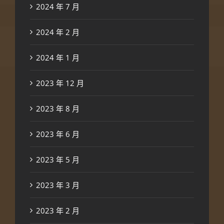
2024 年 7 月
2024 年 2 月
2024 年 1 月
2023 年 12 月
2023 年 8 月
2023 年 6 月
2023 年 5 月
2023 年 3 月
2023 年 2 月