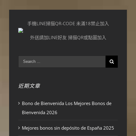
手機LINE掃描QR-CODE 未滿18禁止加入
外送請加LINE好友 掃描QR或點圖加入
近期文章
Bono de Bienvenida Los Mejores Bonos de
Bienvenida 2026
Mejores bonos sin depósito de España 2025