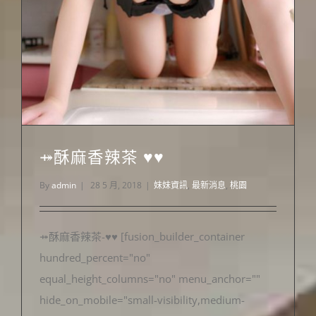
⤀酥麻香辣茶 ♥♥
By
admin
|
28 5 月, 2018
|
妹妹資訊
,
最新消息
,
桃園
⤀酥麻香辣茶-♥♥ [fusion_builder_container
hundred_percent="no"
equal_height_columns="no" menu_anchor=""
hide_on_mobile="small-visibility,medium-