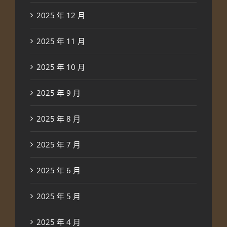
2025 年 12 月
2025 年 11 月
2025 年 10 月
2025 年 9 月
2025 年 8 月
2025 年 7 月
2025 年 6 月
2025 年 5 月
2025 年 4 月