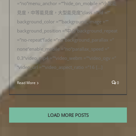
=“no”menu_anchor =“”hide_on_mobile =“小型能
見度，中等能見度，大型能見度”class =“”id =“”
background_color =“”background_image =“”
background_position =“中心“background_repeat
=”no-repeat“fade =”no“background_parallax =”
none“enable_mobile =”no“parallax_speed =”
0.3“video_mp4 =”“video_webm =”“video_ogv =”
“video_url =”“video_aspect_ratio =”16 [...]
Read More
0
LOAD MORE POSTS