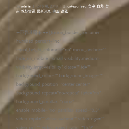
By
admin
|
24 5 月, 2018
|
Uncategorized
,
台中
,
台北
,
台
南
,
妹妹資訊
,
最新消息
,
桃園
,
高雄
⤀巨乳淫蕩茶-♥♥ [fusion_builder_container
hundred_percent="no"
equal_height_columns="no" menu_anchor=""
hide_on_mobile="small-visibility,medium-
visibility,large-visibility" class="" id=""
background_color="" background_image=""
background_position="center center"
background_repeat="no-repeat" fade="no"
background_parallax="none"
enable_mobile="no" parallax_speed="0.3"
video_mp4="" video_webm="" video_ogv=""
video_url="" video_aspect_ratio="16:9"