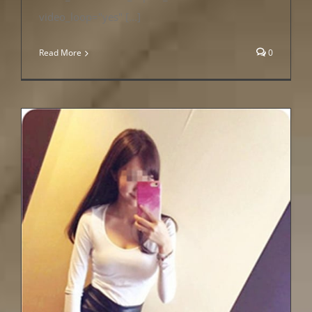
video_loop="yes" [...]
Read More
0