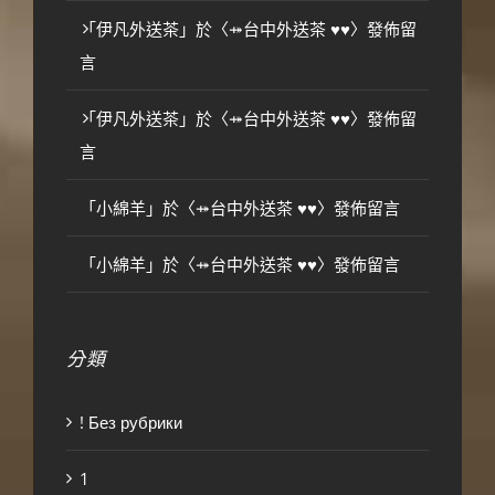
「
伊凡外送茶
」於〈
⤀台中外送茶 ♥♥
〉發佈留
言
「
伊凡外送茶
」於〈
⤀台中外送茶 ♥♥
〉發佈留
言
「
小綿羊
」於〈
⤀台中外送茶 ♥♥
〉發佈留言
「
小綿羊
」於〈
⤀台中外送茶 ♥♥
〉發佈留言
分類
! Без рубрики
1