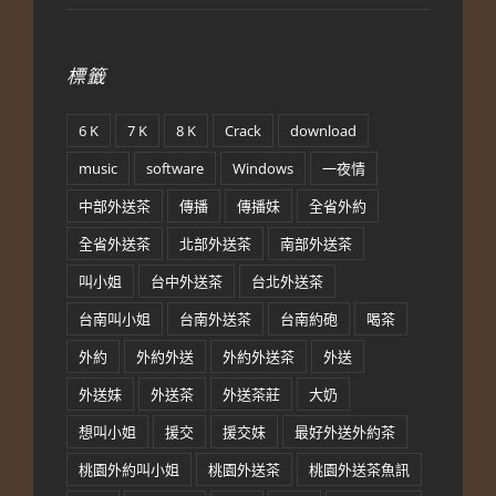
標籤
6 K
7 K
8 K
Crack
download
music
software
Windows
一夜情
中部外送茶
傳播
傳播妹
全省外約
全省外送茶
北部外送茶
南部外送茶
叫小姐
台中外送茶
台北外送茶
台南叫小姐
台南外送茶
台南約砲
喝茶
外約
外約外送
外約外送茶
外送
外送妹
外送茶
外送茶莊
大奶
想叫小姐
援交
援交妹
最好外送外約茶
桃園外約叫小姐
桃園外送茶
桃園外送茶魚訊