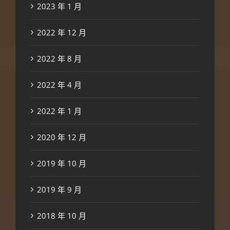
2023 年 1 月
2022 年 12 月
2022 年 8 月
2022 年 4 月
2022 年 1 月
2020 年 12 月
2019 年 10 月
2019 年 9 月
2018 年 10 月