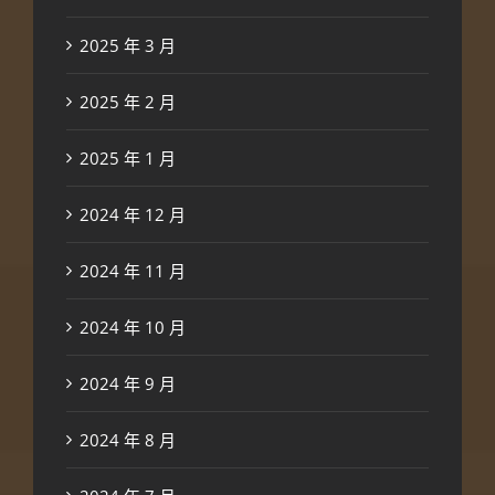
2025 年 3 月
2025 年 2 月
2025 年 1 月
2024 年 12 月
2024 年 11 月
2024 年 10 月
2024 年 9 月
2024 年 8 月