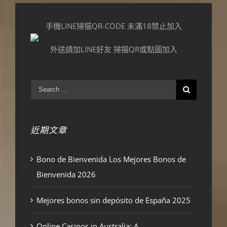
手機LINE掃描QR-CODE 未滿18禁止加入
外送請加LINE好友 掃描QR或點圖加入
近期文章
Bono de Bienvenida Los Mejores Bonos de
Bienvenida 2026
Mejores bonos sin depósito de España 2025
Online Casinos in Australia: A