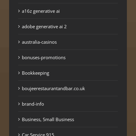
a16z generative ai
adobe generative ai 2
australia-casinos
bonuses-promotions
Bookkeeping
boujeerestaurantandbar.co.uk
brand-info
Business, Small Business
Car Service 915