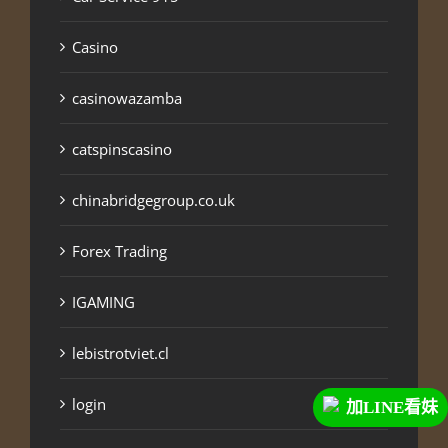
Casino
casinowazamba
catspinscasino
chinabridgegroup.co.uk
Forex Trading
IGAMING
lebistrotviet.cl
login
加LINE看妹