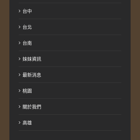
台中
台北
台南
妹妹資訊
最新消息
桃園
關於我們
高雄