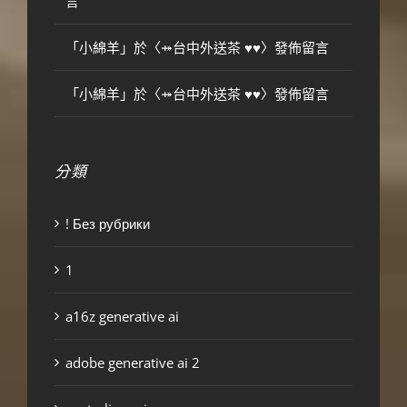
言
「
小綿羊
」於〈
⤀台中外送茶 ♥♥
〉發佈留言
「
小綿羊
」於〈
⤀台中外送茶 ♥♥
〉發佈留言
分類
! Без рубрики
1
a16z generative ai
adobe generative ai 2