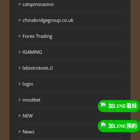
catspinscasino
chinabridgegroup.co.uk
Forex Trading
IGAMING
lebistrotviet.cl
login
mostbet
加LINE看妹
NEW
加LINE預約
News