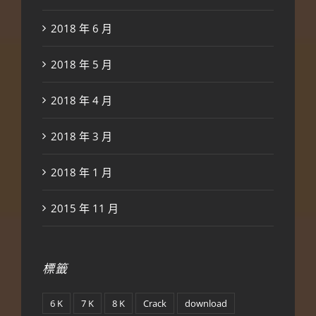
2018 年 6 月
2018 年 5 月
2018 年 4 月
2018 年 3 月
2018 年 1 月
2015 年 11 月
標籤
6 K
7 K
8 K
Crack
download