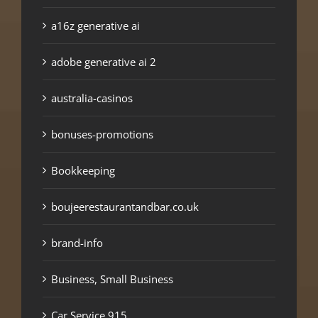
a16z generative ai
adobe generative ai 2
australia-casinos
bonuses-promotions
Bookkeeping
boujeerestaurantandbar.co.uk
brand-info
Business, Small Business
Car Service 915