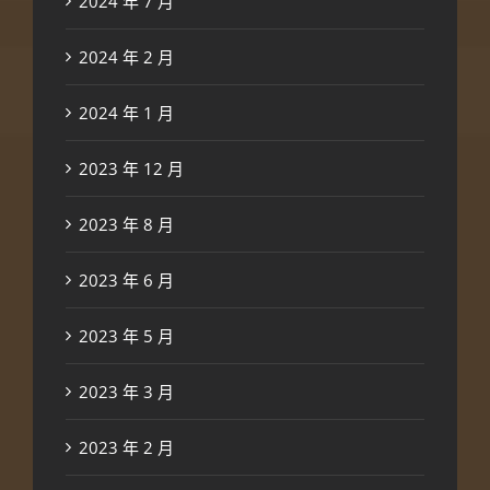
2024 年 7 月
2024 年 2 月
2024 年 1 月
2023 年 12 月
2023 年 8 月
2023 年 6 月
2023 年 5 月
2023 年 3 月
2023 年 2 月