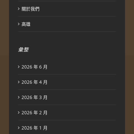
關於我們
高雄
彙整
2026 年 6 月
2026 年 4 月
2026 年 3 月
2026 年 2 月
2026 年 1 月