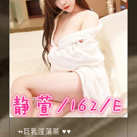
⤀巨乳淫蕩茶 ♥♥