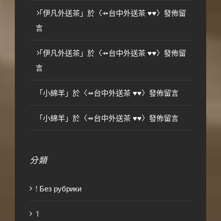
「
伊凡外送茶
」於〈
⤀台中外送茶 ♥♥
〉發佈留
言
「
伊凡外送茶
」於〈
⤀台中外送茶 ♥♥
〉發佈留
言
「
小綿羊
」於〈
⤀台中外送茶 ♥♥
〉發佈留言
「
小綿羊
」於〈
⤀台中外送茶 ♥♥
〉發佈留言
分類
! Без рубрики
1