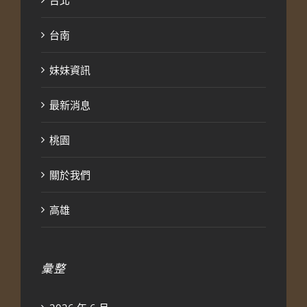
台南
妹妹資訊
最新消息
桃園
關於我們
高雄
彙整