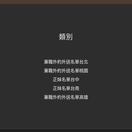
類別
兼職外約外送名單台北
兼職外約外送名單桃園
正妹名單台中
正妹名單台南
兼職外約外送名單高雄