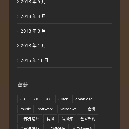
2018 年 5 月
2018 年 4 月
2018 年 3 月
2018 年 1 月
2015 年 11 月
標籤
6 K
7 K
8 K
Crack
download
music
software
Windows
一夜情
中部外送茶
傳播
傳播妹
全省外約
全省外送茶
北部外送茶
南部外送茶