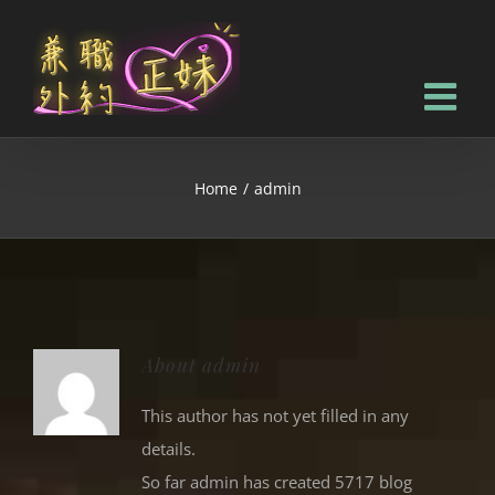
Home
/
admin
About
admin
This author has not yet filled in any
details.
So far admin has created 5717 blog