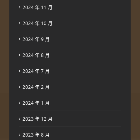
2024 年 11 月
2024 年 10 月
2024 年 9 月
2024 年 8 月
2024 年 7 月
2024 年 2 月
2024 年 1 月
2023 年 12 月
2023 年 8 月