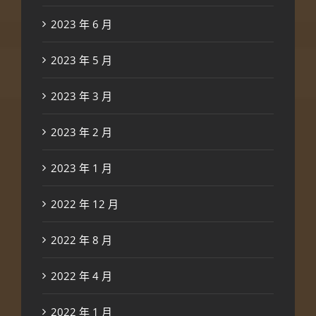
2023 年 6 月
2023 年 5 月
2023 年 3 月
2023 年 2 月
2023 年 1 月
2022 年 12 月
2022 年 8 月
2022 年 4 月
2022 年 1 月