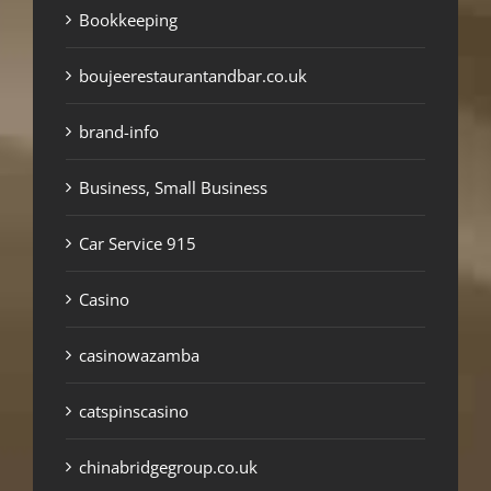
Bookkeeping
boujeerestaurantandbar.co.uk
brand-info
Business, Small Business
Car Service 915
Casino
casinowazamba
catspinscasino
chinabridgegroup.co.uk