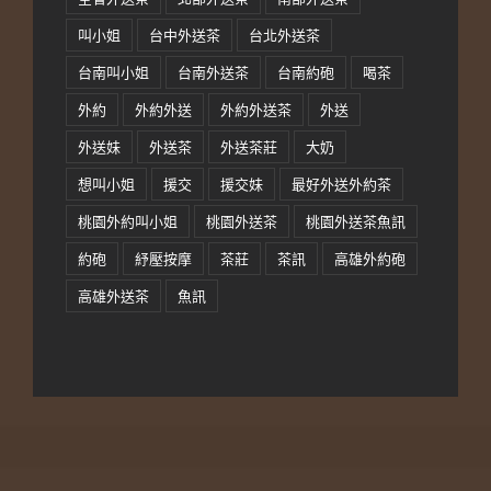
叫小姐
台中外送茶
台北外送茶
台南叫小姐
台南外送茶
台南約砲
喝茶
外約
外約外送
外約外送茶
外送
外送妹
外送茶
外送茶莊
大奶
想叫小姐
援交
援交妹
最好外送外約茶
桃園外約叫小姐
桃園外送茶
桃園外送茶魚訊
約砲
紓壓按摩
茶莊
茶訊
高雄外約砲
高雄外送茶
魚訊