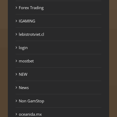
Forex Trading
IGAMING
lebistrotviet.cl
login
mostbet
NEW
News
Non GamStop
oceanida.mx