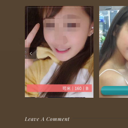
Leave A Comment