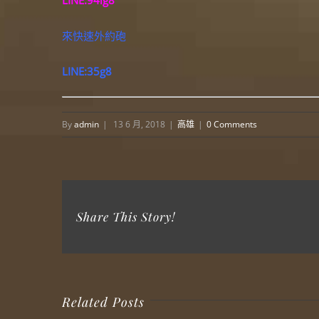
來快速外約砲
LINE:35g8
By
admin
|
13 6 月, 2018
|
高雄
|
0 Comments
Share This Story!
Related Posts