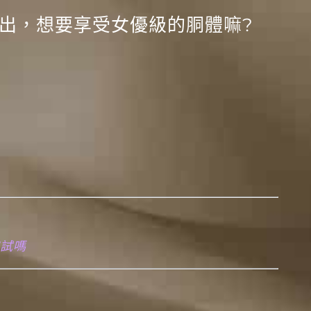
噴出，想要享受女優級的胴體嘛?
試嗎