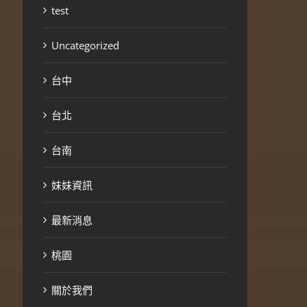
test
Uncategorized
台中
台北
台南
妹妹資訊
最新消息
桃園
關於我們