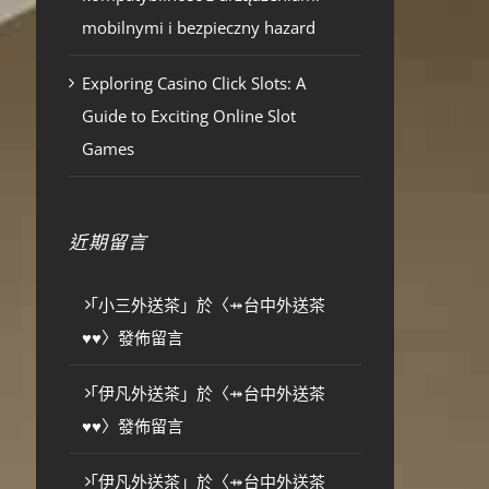
mobilnymi i bezpieczny hazard
Exploring Casino Click Slots: A
Guide to Exciting Online Slot
Games
近期留言
「
小三外送茶
」於〈
⤀台中外送茶
♥♥
〉發佈留言
「
伊凡外送茶
」於〈
⤀台中外送茶
♥♥
〉發佈留言
「
伊凡外送茶
」於〈
⤀台中外送茶