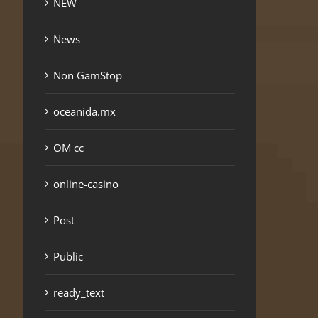
NEW
News
Non GamStop
oceanida.mx
OM cc
online-casino
Post
Public
ready_text