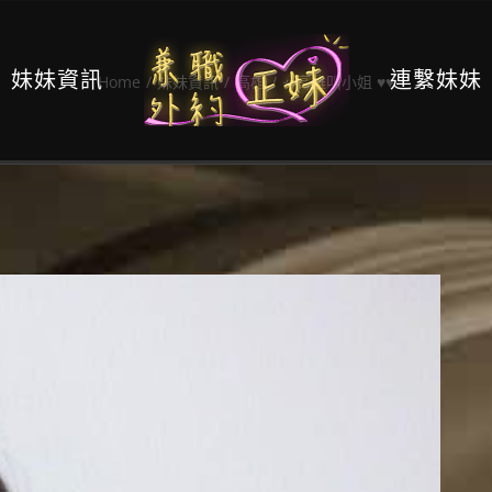
妹妹資訊
連繫妹妹
Home
/
妹妹資訊
/
高雄
/
⤀高雄叫小姐 ♥♥