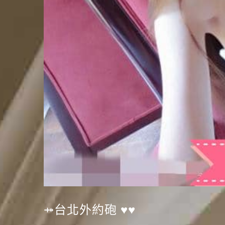
⤀台北外約砲 ♥♥