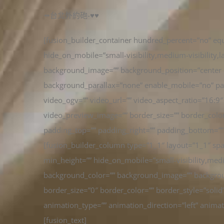
⤀台北外約砲-♥♥
[fusion_builder_container hundred_percent=”no” e
hide_on_mobile=”small-visibility,medium-visibility,la
background_image=”” background_position=”center 
background_parallax=”none” enable_mobile=”no” p
video_ogv=”” video_url=”” video_aspect_ratio=”16:9
video_preview_image=”” border_size=”” border_color
padding_top=”” padding_right=”” padding_bottom=”” 
[fusion_builder_column type=”1_1″ layout=”1_1″ spa
min_height=”” hide_on_mobile=”small-visibility,medium-
background_color=”” background_image=”” backgrou
border_size=”0″ border_color=”” border_style=”solid
animation_type=”” animation_direction=”left” animat
[fusion_text]