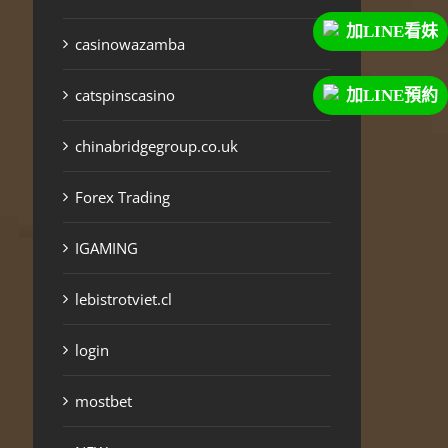
加LINE看妹
casinowazamba
catspinscasino
加LINE預約
chinabridgegroup.co.uk
Forex Trading
IGAMING
lebistrotviet.cl
login
mostbet