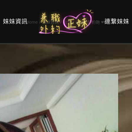
妹妹資訊
連繫妹妹
Home
/
妹妹資訊
/
台北
/
⤀台北外約砲 ♥♥