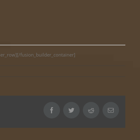
der_row][/fusion_builder_container]
Facebook
Twitter
Reddit
Email