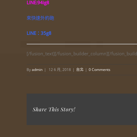
LINE:94ig8
來快速外約砲
LINE：35g8
[/fusion_text][/fusion_builder_column][/fusion_buil
By
admin
|
12 6 月, 2018
|
台北
|
0 Comments
Share This Story!