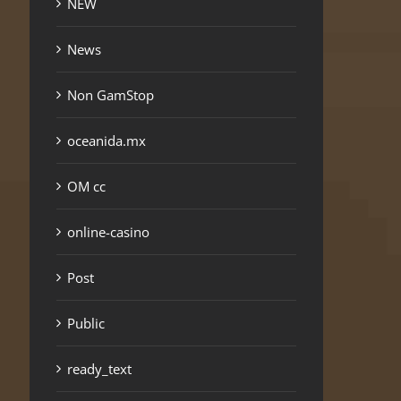
NEW
News
Non GamStop
oceanida.mx
OM cc
online-casino
Post
Public
ready_text