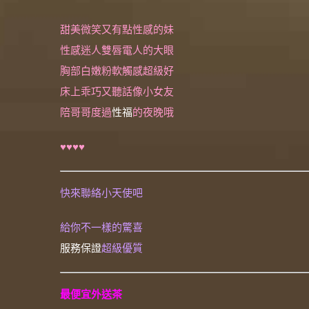
甜美微笑又有點性感的妹
性感迷人雙唇電人的大眼
胸部白嫩粉軟觸感超級好
床上乖巧又聽話像小女友
陪哥哥度過
性福
的夜晚哦
♥♥♥♥
快來聯絡小天使吧
給你不一樣的驚喜
服務保證
超級優質
最便宜外送茶