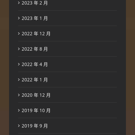
2023 年 2 月
2023 年 1 月
2022 年 12 月
2022 年 8 月
2022 年 4 月
2022 年 1 月
2020 年 12 月
2019 年 10 月
2019 年 9 月