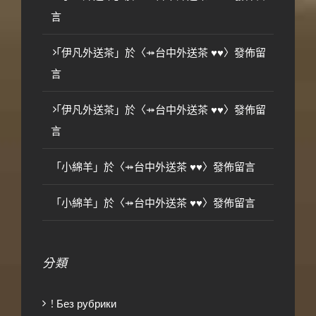
言
「
伊凡外送茶
」於〈
⤀台中外送茶 ♥♥
〉發佈留
言
「
伊凡外送茶
」於〈
⤀台中外送茶 ♥♥
〉發佈留
言
「
小綿羊
」於〈
⤀台中外送茶 ♥♥
〉發佈留言
「
小綿羊
」於〈
⤀台中外送茶 ♥♥
〉發佈留言
分類
! Без рубрики