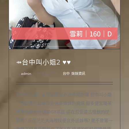
⤀台中叫小姐2 ♥♥
By
admin
|
26 9 月, 2018
|
台中
,
妹妹資訊
台中叫小姐2 暑假最便宜外送茶開跑囉 台中叫小姐
2 不斷更新最優質外送茶妹妹的資訊 最多便宜喝茶
哥哥推薦的外送茶G8茶莊 還在忍受遠古怪獸的逆
襲嗎? 還在茫茫大海裡找便宜外送妹嗎? 是不是第一
次喝茶結果受騙受氣了呢? 來 這裡的妹妹保證最優