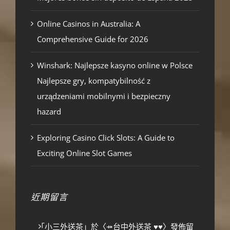
Online Casinos in Australia: A
Comprehensive Guide for 2026
Winshark: Najlepsze kasyno online w Polsce
Najlepsze gry, kompatybilność z
urządzeniami mobilnymi i bezpieczny
hazard
Exploring Casino Click Slots: A Guide to
Exciting Online Slot Games
近期留言
「
小三外送茶
」於〈
⤀台中外送茶 ♥♥
〉發佈留