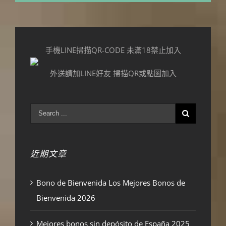
手機LINE掃描QR-CODE 未滿18禁止加入
外送請加LINE好友 掃描QR或點圖加入
近期文章
Bono de Bienvenida Los Mejores Bonos de
Bienvenida 2026
Mejores bonos sin depósito de España 2025