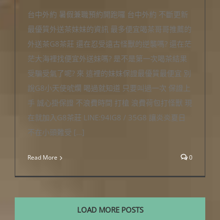
台中外約 暑假兼職預約開跑囉 台中外約 不斷更新
最優質外送茶妹妹的資訊 最多便宜喝茶哥哥推薦的
外送茶G8茶莊 還在忍受遠古怪獸的逆襲嗎? 還在茫
茫大海裡找便宜外送妹嗎? 是不是第一次喝茶結果
受騙受氣了呢? 來 這裡的妹妹保證最優質最便宜 別
說G8小天使唬爛 喝過就知道 只要叫過一次 保證上
手 誠心掛保證 不浪費時間 打槍 浪費荷包打怪獸 現
在就加入G8茶莊 LINE:94IG8 / 35G8 讓炎炎夏日
不在小頭難受 [...]
Read More
0
LOAD MORE POSTS