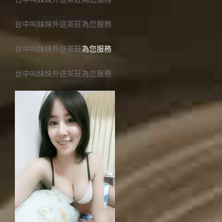
台中叫妹妹外送茶莊為您服務
台中叫妹妹外送茶莊
為您服務
台中叫妹妹外送茶莊為您服務