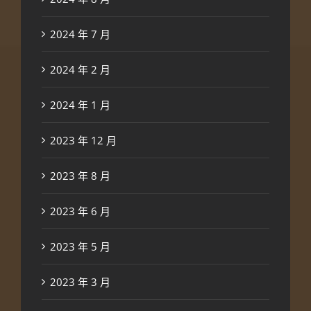
2024 年 7 月
2024 年 2 月
2024 年 1 月
2023 年 12 月
2023 年 8 月
2023 年 6 月
2023 年 5 月
2023 年 3 月