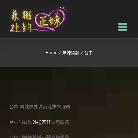
Home
/
妹妹資訊
/
台中
台中 叫妹妹外送茶莊為您服務
台中叫妹妹
外送茶莊
為您服務
台中叫妹妹外送茶莊為您服務